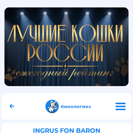
Кинологикс
INGRUS FON BARON