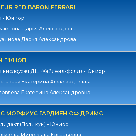
EUR RED BARON FERRARI
я - Юниор
узинова Дарья Александрова
узинова Дарья Александрова
 Е'КНОП
 вислоухая ДШ (Хайленд-фолд) - Юниор
ловлева Екатерина Александровна
ловлева Екатерина Александровна
С МОРФИУС ГАРДИЕН ОФ ДРИМС
лидакт (Поликун) - Юниор
адикова Мирослава Евгеньевна