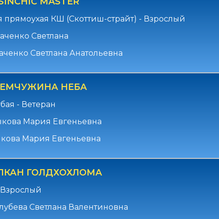
SINCHIC MASTER
 прямоухая КШ (Скоттиш-страйт) - Взрослый
аченко Светлана
аченко Светлана Анатольевна
ЖЕМЧУЖИНА НЕБА
бая - Ветеран
ыкова Мария Евгеньевна
кова Мария Евгеньевна
ЛКАН ГОЛДХОХЛОМА
 Взрослый
лубева Светлана Валентиновна