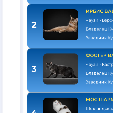
ИРБИС ВА
Чаузи - Взр
2
Владелец Ку
Заводчик Ку
ФОСТЕР В
Чаузи - Каст
3
Владелец Ку
Заводчик Ку
МОС ШАРМ
Шотландская