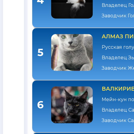
4
Владелец Го
Заводчик Го
АЛМАЗ ПИ
Русская гол
5
Владелец З
Заводчик Ж
ВАЛКИРИЕ
Мейн-кун по
6
Владелец С
Заводчик С