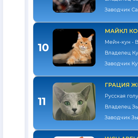
Заводчик С
МАЙКЛ КО
Мейн-кун - 
10
Владелец К
Заводчик К
ГРАЦИЯ 
Русская гол
11
Владелец З
Заводчик Зы