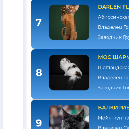
DARLEN FL
Абиссинска
7
Владелец Гр
Заводчик Гр
МОС ШАРМ
Шотландская
8
Владелец Го
Заводчик Го
ВАЛКИРИЕ
Мейн-кун по
9
Владелец С