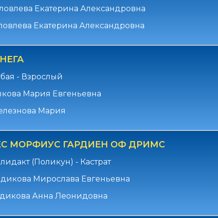
ловлева Екатерина Александровна
ловлева Екатерина Александровна
НЕГА
убая - Взрослый
ыкова Мария Евгеньевна
елезнова Мария
С МОРФИУС ГАРДИЕН ОФ ДРИМС
лидакт (Поликун) - Кастрат
адикова Мирослава Евгеньевна
адикова Анна Леонидовна