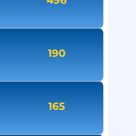
496
190
165