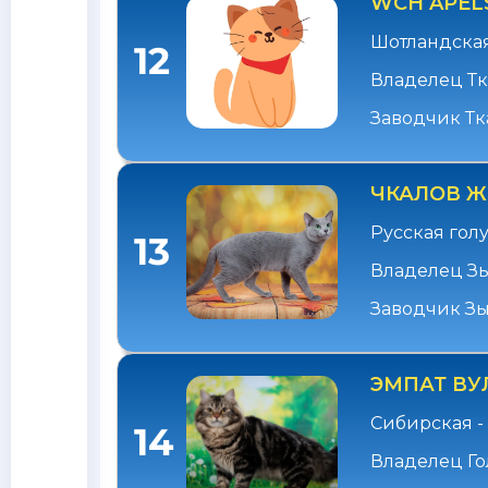
WCH APEL
Шотландская
12
Владелец Тк
Заводчик Тк
ЧКАЛОВ 
Русская голу
13
Владелец З
Заводчик Зы
ЭМПАТ ВУ
Сибирская -
14
Владелец Го