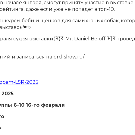
 в начале января, смогут принять участие в выставке
ейтинга, даже если уже не попадет в топ-10.
онкурсы беби и щенков для самых юных собак, котор
 выставок🌟✨
враля судья выставки 🇧🇷 Mr. Daniel Beloff 🇧🇷про
ий и записаться на brd-show.ru/
ruppam-LSR-2025
 2025
руппы 6-10
16-го февраля
го
о