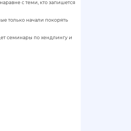
 наравне с теми, кто запишется
ые только начали покорять
ведет семинары по хендлингу и