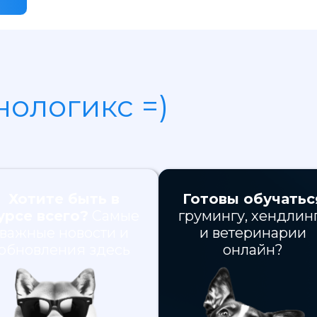
нологикс =)
Хотите быть в
Готовы обучатьс
урсе всего?
Самые
грумингу, хендлин
важные новости и
и ветеринарии
обновления здесь
онлайн?