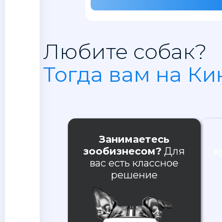
Любите собак?
Тогда вам на Ки
Занимаетесь
зообизнесом?
Для
к
вас есть классное
решение