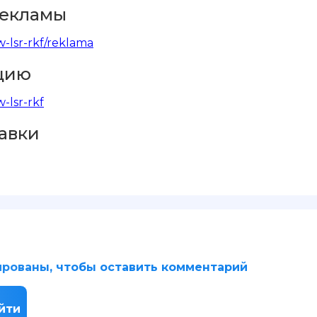
рекламы
-lsr-rkf/reklama
ацию
-lsr-rkf
тавки
рованы, чтобы оставить комментарий
йти