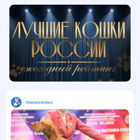
Кинологикс