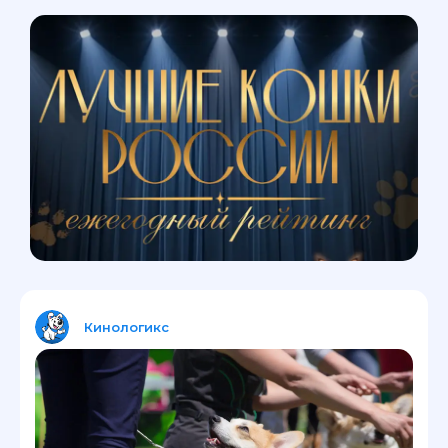
Кинологикс