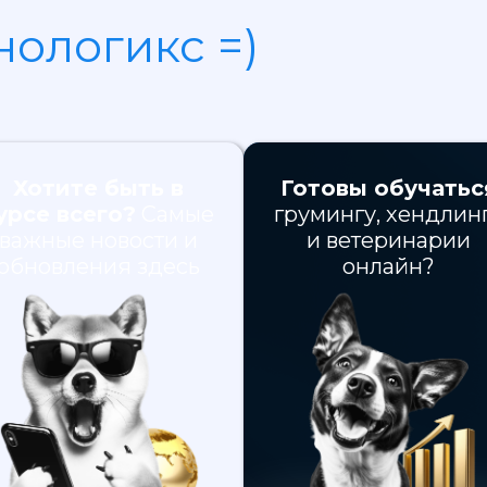
нологикс =)
Хотите быть в
Готовы обучатьс
урсе всего?
Самые
грумингу, хендлин
важные новости и
и ветеринарии
обновления здесь
онлайн?