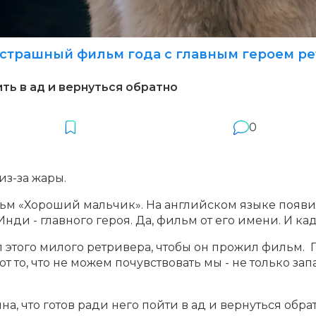
 страшный фильм года с главным героем р
ить в ад и вернуться обратно
0
 из-за жары.
ьм «Хороший мальчик». На английском языке появ
нди - главного героя. Да, фильм от его имени. И ка
л этого милого ретривера, чтобы он прожил фильм.
т то, что не можем почувствовать мы - не только зап
на, что готов ради него пойти в ад и вернуться обрат