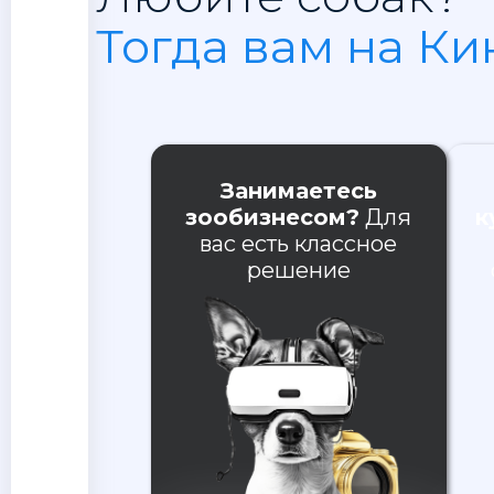
Тогда вам на Ки
Занимаетесь
зообизнесом?
Для
к
вас есть классное
решение