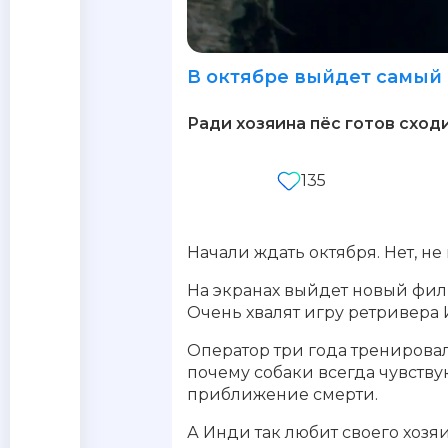
В октябре выйдет самый
Ради хозяина пёс готов сход
135
Начали ждать октября. Нет, не
На экранах выйдет новый фил
Очень хвалят игру ретривера И
Оператор три года тренирова
почему собаки всегда чувствую
приближение смерти.
А Инди так любит своего хозяи