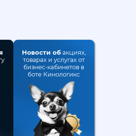
я
Новости об
акциях,
гу
товарах и услугах от
бизнес-кабинетов в
боте Кинологикс