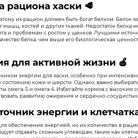
а рациона хаски 🥩
поэтому их рацион должен быть богат белком. Белок 
 мышц, костей и других тканей. Недостаток белка 
та и проблемам с ростом у щенков. Лучшими источ
ачество белка: чем выше его биологическая ценност
ия для активной жизни 🍎
иком энергии для хаски, особенно при интенсивны
 состоянию кожи и шерсти. Однако, важно выбирать
ы омега-3 и омега-6. Избегайте кормов с высоким
ствовать развитию ожирения и сердечно-сосудистых
точник энергии и клетчатка
ля обеспечения энергией, но их количество в раци
ует отдавать сложным углеводам, таким как клетчат