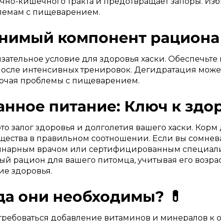
но-кишечного тракта и предотвращает запоры. Изб
лемам с пищеварением.
енимый компонент рациона 
бязательное условие для здоровья хаски. Обеспечьт
после интенсивных тренировок. Дегидратация може
лючая проблемы с пищеварением.
анное питание: Ключ к здо
то залог здоровья и долголетия вашего хаски. Корм
ества в правильном соотношении. Если вы сомнева
ринарным врачом или сертифицированным специали
й рацион для вашего питомца, учитывая его возрас
ие здоровья.
гда они необходимы? 💊
отребоваться добавление витаминов и минералов к 