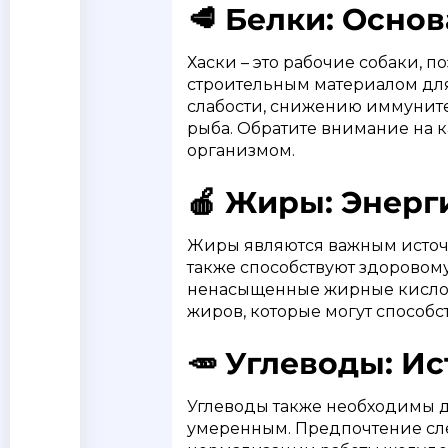
🥩 Белки: Основ
Хаски – это рабочие собаки, 
строительным материалом для
слабости, снижению иммуните
рыба. Обратите внимание на к
организмом.
🍎 Жиры: Энерг
Жиры являются важным источн
также способствуют здоровому
ненасыщенные жирные кислот
жиров, которые могут способ
🥕 Углеводы: Ис
Углеводы также необходимы д
умеренным. Предпочтение след