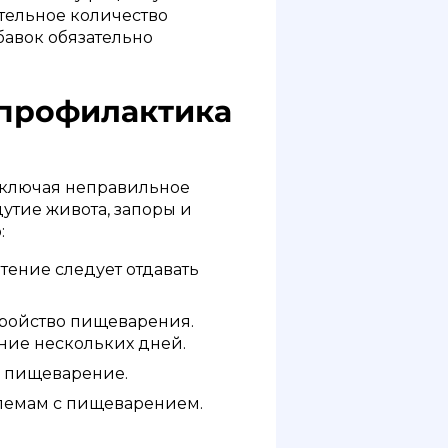
тельное количество
бавок обязательно
 профилактика
включая неправильное
дутие живота, запоры и
:
тение следует отдавать
тройство пищеварения.
ние нескольких дней.
 пищеварение.
лемам с пищеварением.