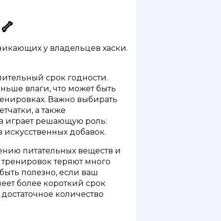
🦴
никающих у владельцев хаски.
лительный срок годности.
ньше влаги, что может быть
ренировках. Важно выбирать
тчатки, а также
в играет решающую роль:
з искусственных добавок.
оению питательных веществ и
х тренировок теряют много
быть полезно, если ваш
еет более короткий срок
 достаточное количество