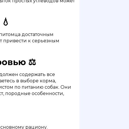
ыток простых углеводов может
💧
е питомца достаточным
т привести к серьезным
ровью ⚖️
 должен содержать все
етесь в выборе корма,
стом по питанию собак. Они
т, породные особенности,
основному рациону.