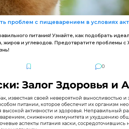
ать проблем с пищеварением в условиях ак
равильного питания! Узнайте, как подобрать идеа
в, жиров и углеводов. Предотвратите проблемы с
знь!
0
аски: Залог Здоровья и Ак
ак, известная своей невероятной выносливостью и 
особом питании, которое обеспечит их организм 
 высокой активности и здоровья. Неправильный ра
варением, снижению иммунитета и ухудшению обще
лючевые аспекты питания хаски, сосредоточившись