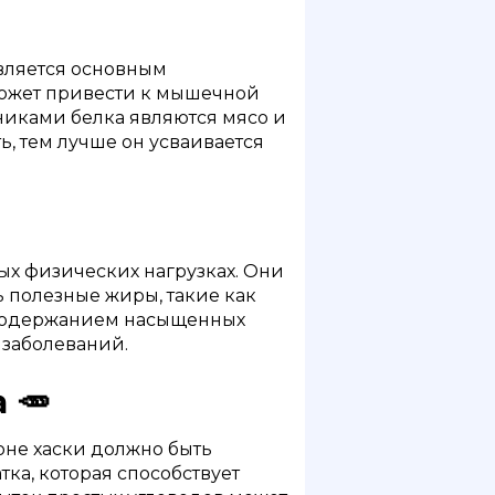
является основным
может привести к мышечной
никами белка являются мясо и
ь, тем лучше он усваивается
х физических нагрузках. Они
 полезные жиры, такие как
 содержанием насыщенных
 заболеваний.
 🥕
оне хаски должно быть
ка, которая способствует