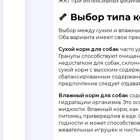
ЖКТ при интенсивных физичес
🦴 Выбор типа 
Выбор между сухим и влажным
Оба варианта имеют свои пре
Сухой корм для собак
часто у
Гранулы способствуют очищени
недостатком для собак, скло
сухой корм с высоким содерж
сбалансированным содержани
предпочтение следует отдават
Влажный корм для собак
соде
гидратации организма. Это ос
жидкости. Влажный корм, как 
питомец привередлив в еде. 
годности и может способствов
жевательных игрушек и чистки