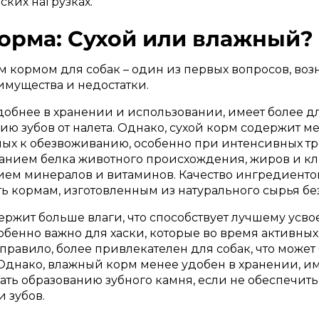
ких нагрузках.
корма: Сухой или влажный? 
 кормом для собак – один из первых вопросов, воз
имущества и недостатки.
добнее в хранении и использовании, имеет более д
ю зубов от налета. Однако, сухой корм содержит ме
нных к обезвоживанию, особенно при интенсивных т
анием белка животного происхождения, жиров и кле
ем минералов и витаминов. Качество ингредиенто
ь кормам, изготовленным из натурального сырья бе
ржит больше влаги, что способствует лучшему усв
обенно важно для хаски, которые во время активны
правило, более привлекателен для собак, что может 
Однако, влажный корм менее удобен в хранении, им
ать образованию зубного камня, если не обеспечить
 зубов.