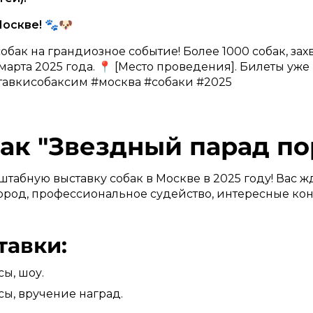
Москве!
🐾🐶
бак на грандиозное событие! Более 1000 собак, за
 марта 2025 года. 📍 [Место проведения]. Билеты уже
тавкисобаксим #москва #собаки #2025
ак "Звездный парад по
табную выставку собак в Москве в 2025 году! Вас 
пород, профессиональное судейство, интересные ко
тавки:
сы, шоу.
рсы, вручение наград.