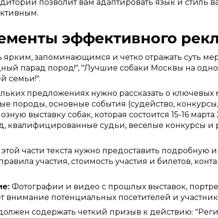
итории позволит вам адаптировать язык и стиль ва
ективным.
ементы эффективного рекл
 ярким, запоминающимся и четко отражать суть ме
дный парад пород!", "Лучшие собаки Москвы на одно
й семьи!".
льких предложениях нужно рассказать о ключевых м
е породы, основные события (судейство, конкурсы,
зную выставку собак, которая состоится 15-16 марта 
од, квалифицированные судьи, веселые конкурсы и
 этой части текста нужно предоставить подробную 
авила участия, стоимость участия и билетов, конта
е:
Фотографии и видео с прошлых выставок, портре
ет внимание потенциальных посетителей и участник
должен содержать четкий призыв к действию: "Реги