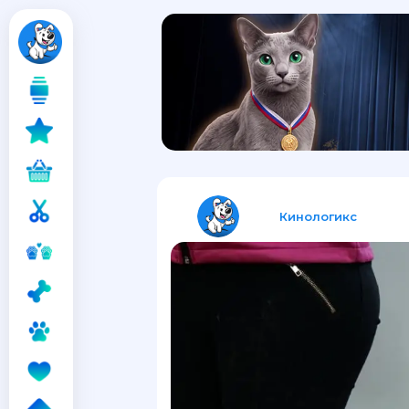
Кинологикс