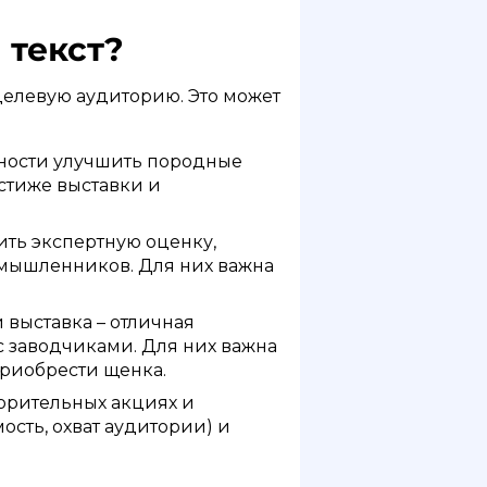
 текст?
целевую аудиторию. Это может
жности улучшить породные
естиже выставки и
ить экспертную оценку,
омышленников. Для них важна
выставка – отличная
 заводчиками. Для них важна
приобрести щенка.
ворительных акциях и
сть, охват аудитории) и