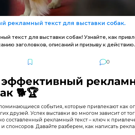
й рекламный текст для выставки собак.
ый текст для выставки собак! Узнайте, как привл
санию заголовков, описаний и призыву к действи
0
ь эффективный рекламн
ак 🐕🏆
запоминающиеся события, которые привлекают как оп
их друзей. Успех выставки во многом зависит от то
но составленный рекламный текст – ключ к привле
 и спонсоров. Давайте разберем, как написать рекл
.