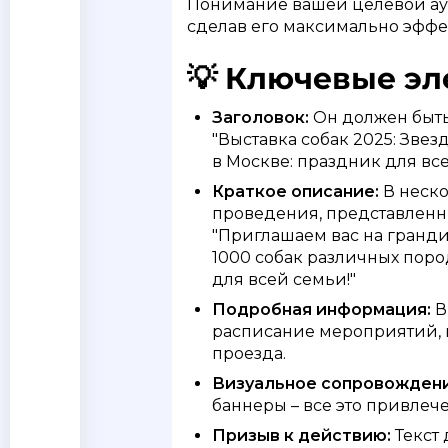
Понимание вашей целевой ауд
сделав его максимально эфф
💡 Ключевые эл
Заголовок:
Он должен быть
"Выставка собак 2025: Звез
в Москве: праздник для все
Краткое описание:
В неско
проведения, представленны
"Приглашаем вас на грандио
1000 собак различных пор
для всей семьи!"
Подробная информация:
В
расписание мероприятий, пр
проезда.
Визуальное сопровождени
баннеры – все это привлеч
Призыв к действию:
Текст 