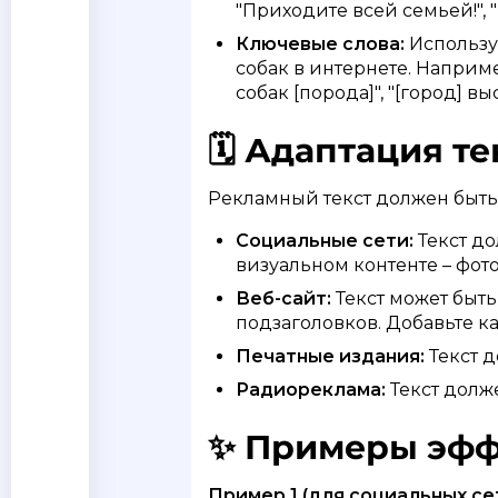
"Приходите всей семьей!", 
Ключевые слова:
Использу
собак в интернете. Например
собак [порода]", "[город] вы
🗓️ Адаптация т
Рекламный текст должен быть 
Социальные сети:
Текст до
визуальном контенте – фот
Веб-сайт:
Текст может быт
подзаголовков. Добавьте к
Печатные издания:
Текст 
Радиореклама:
Текст долж
✨ Примеры эфф
Пример 1 (для социальных се