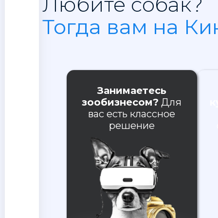
Любите собак?
Тогда вам на Ки
Занимаетесь
зообизнесом?
Для
к
вас есть классное
решение