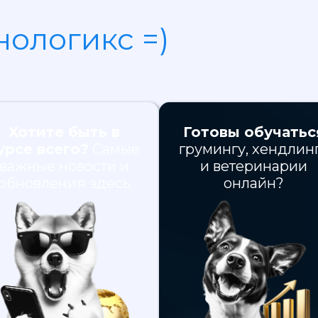
нологикс =)
Хотите быть в
Готовы обучатьс
урсе всего?
Самые
грумингу, хендлин
важные новости и
и ветеринарии
обновления здесь
онлайн?