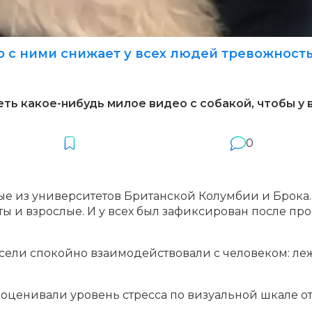
о с ними снижает у всех людей тревожност
ть какое-нибудь милое видео с собакой, чтобы у 
0
ые из университетов Британской Колумбии и Брока.
нты и взрослые. И у всех был зафиксирован после пр
сели спокойно взаимодействовали с человеком: ле
оценивали уровень стресса по визуальной шкале от 