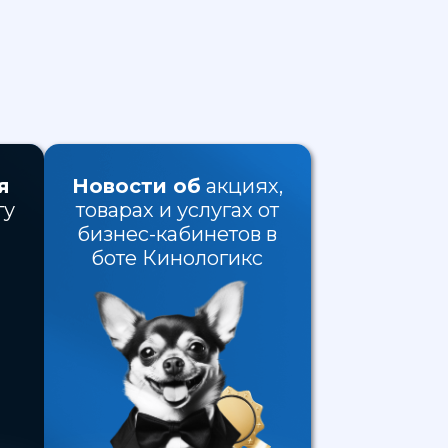
я
Новости об
акциях,
гу
товарах и услугах от
бизнес-кабинетов в
боте Кинологикс