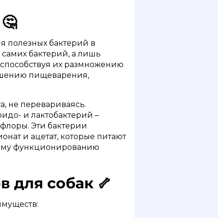
🤔
я полезных бактерий в
 самих бактерий, а лишь
, способствуя их размножению
учшению пищеварения,
, не перевариваясь.
фидо- и лактобактерий –
флоры. Эти бактерии
онат и ацетат, которые питают
ному функционированию
 для собак 🦴
имуществ: