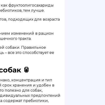
е как фруктоолигосахариды
ебиотиков, тем лучше.
ов, подходящих для возраста
ением изменений в рацион
шечного тракта.
шей собаки. Правильное
– все это способствует ее
собак 🥫
днако, концентрация и тип
й срок хранения и удобен в
о полезно для собак,
индивидуальных предпочтений
ма содержат пребиотики,