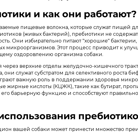
отики и как они работают? 
ваемые пищевые волокна, которые служат пищей дл
иотиков (живых бактерий), пребиотики не содержат
ость. Они избирательно питают "хорошие" бактерии
ых микроорганизмов. Этот процесс приводит к ул
щему оздоровлению организма собаки.
я через верхние отделы желудочно-кишечного тракта
, они служат субстратом для селективного роста би
играют важную роль в поддержании здоровья микро
 жирные кислоты (КЦЖК), такие как бутират, пропи
т его барьерную функцию и способствуют правиль
спользования пребиотиков
цион вашей собаки может принести множество пре