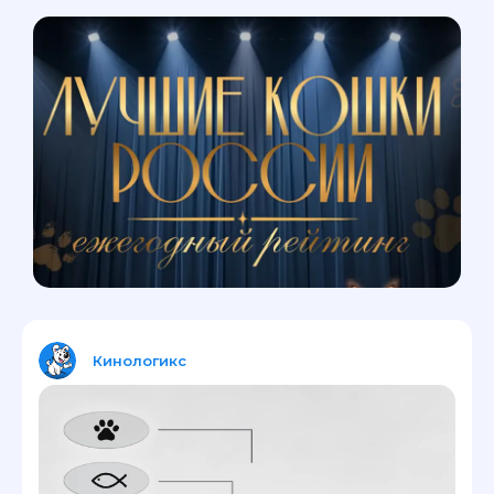
Кинологикс