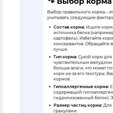
🐾 Выбор корма
Выбор правильного корма – э
учитывать следующие фактор
Состав корма:
Ищите корма
источника белка (например
картофель). Избегайте кор
консервантов. Обращайте в
лучше.
Тип корма:
Сухой корм для 
чувствительным желудком 
больше влаги, что может п
корм из-за его текстуры. 
кормов.
Гипоаллергенные корма:
Е
содержащий гипоаллергенн
гидролизованный белок). 
Размер частиц корма:
Для 
гранулами.