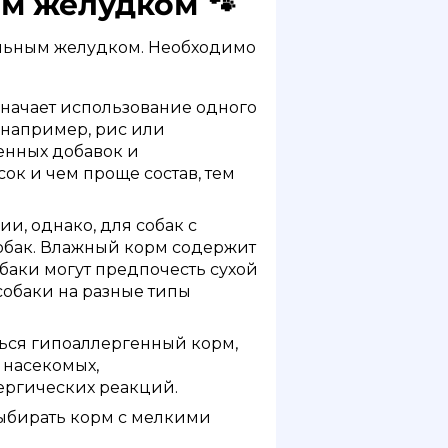
ым желудком 🐾
тельным желудком. Необходимо
начает использование одного
(например, рис или
енных добавок и
ок и чем проще состав, тем
и, однако, для собак с
обак. Влажный корм содержит
баки могут предпочесть сухой
собаки на разные типы
ться гипоаллергенный корм,
 насекомых,
ергических реакций.
ыбирать корм с мелкими