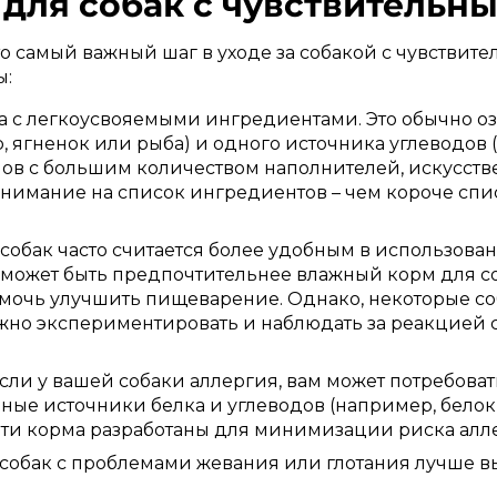
 для собак с чувствительн
то самый важный шаг в уходе за собакой с чувстви
ы:
 с легкоусвояемыми ингредиентами. Это обычно оз
, ягненок или рыба) и одного источника углеводов 
мов с большим количеством наполнителей, искусств
нимание на список ингредиентов – чем короче спис
собак часто считается более удобным в использовани
может быть предпочтительнее влажный корм для с
омочь улучшить пищеварение. Однако, некоторые со
Важно экспериментировать и наблюдать за реакцией 
сли у вашей собаки аллергия, вам может потребова
ые источники белка и углеводов (например, белок
Эти корма разработаны для минимизации риска алл
собак с проблемами жевания или глотания лучше в