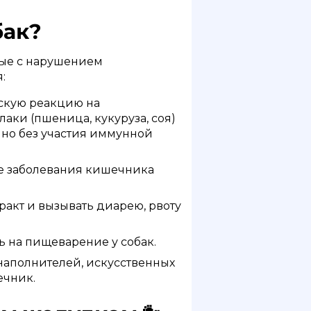
бак?
ные с нарушением
:
скую реакцию на
лаки (пшеница, кукуруза, соя)
но без участия иммунной
ые заболевания кишечника
акт и вызывать диарею, рвоту
ь на пищеварение у собак.
аполнителей, искусственных
ечник.