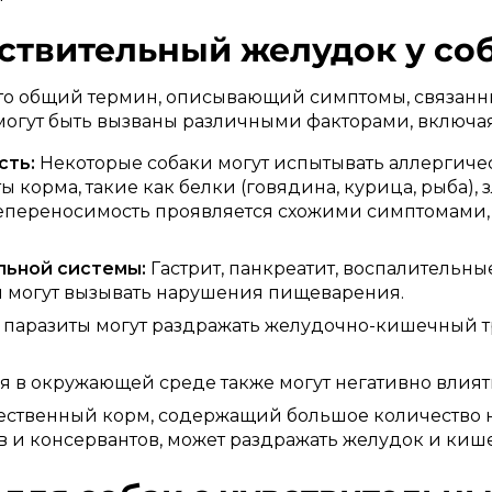
увствительный желудок у со
это общий термин, описывающий симптомы, связан
огут быть вызваны различными факторами, включая
сть:
Некоторые собаки могут испытывать аллергиче
орма, такие как белки (говядина, курица, рыба), з
епереносимость проявляется схожими симптомами, 
ьной системы:
Гастрит, панкреатит, воспалительн
я могут вызывать нарушения пищеварения.
 паразиты могут раздражать желудочно-кишечный тр
я в окружающей среде также могут негативно влият
ственный корм, содержащий большое количество н
в и консервантов, может раздражать желудок и киш