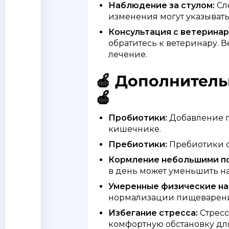
Наблюдение за стулом:
Сле
изменения могут указывать
Консультация с ветеринар
обратитесь к ветеринару. 
лечение.
🍎 Дополнител
🍎
Пробиотики:
Добавление п
кишечнике.
Пребиотики:
Пребиотики с
Кормление небольшими п
в день может уменьшить на
Умеренные физические на
нормализации пищеварен
Избегание стресса:
Стресс
комфортную обстановку дл