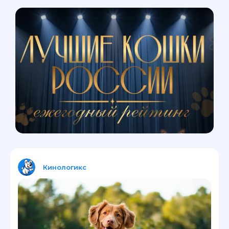
Кинологикс