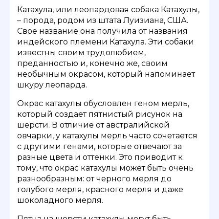
Катахула, или леопардовая собака Катахулы,
– порода, родом из штата Луизиана, США.
Свое название она получила от названия
индейского племени Катахула. Эти собаки
известны своим трудолюбием,
преданностью и, конечно же, своим
необычным окрасом, который напоминает
шкуру леопарда.
Окрас катахулы обусловлен геном мерль,
который создает пятнистый рисунок на
шерсти. В отличие от австралийской
овчарки, у катахулы мерль часто сочетается
с другими генами, которые отвечают за
разные цвета и оттенки. Это приводит к
тому, что окрас катахулы может быть очень
разнообразным: от черного мерля до
голубого мерля, красного мерля и даже
шоколадного мерля.
Пятна на шерсти катахулы могут быть