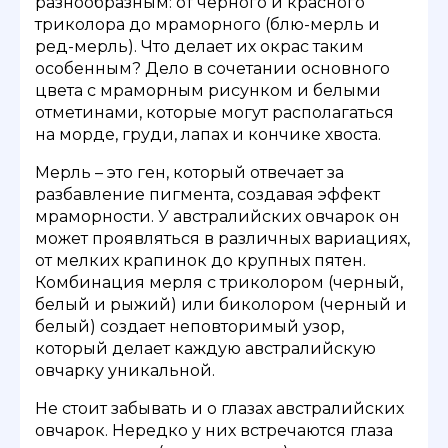
разнообразным: от черного и красного
триколора до мраморного (блю-мерль и
ред-мерль). Что делает их окрас таким
особенным? Дело в сочетании основного
цвета с мраморным рисунком и белыми
отметинами, которые могут располагаться
на морде, груди, лапах и кончике хвоста.
Мерль – это ген, который отвечает за
разбавление пигмента, создавая эффект
мраморности. У австралийских овчарок он
может проявляться в различных вариациях,
от мелких крапинок до крупных пятен.
Комбинация мерля с триколором (черный,
белый и рыжий) или биколором (черный и
белый) создает неповторимый узор,
который делает каждую австралийскую
овчарку уникальной.
Не стоит забывать и о глазах австралийских
овчарок. Нередко у них встречаются глаза