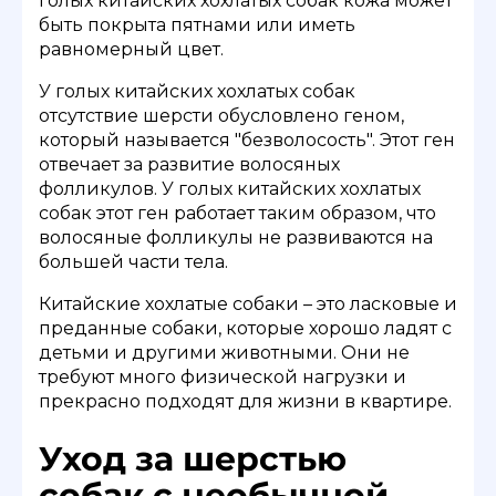
голых китайских хохлатых собак кожа может
быть покрыта пятнами или иметь
равномерный цвет.
У голых китайских хохлатых собак
отсутствие шерсти обусловлено геном,
который называется "безволосость". Этот ген
отвечает за развитие волосяных
фолликулов. У голых китайских хохлатых
собак этот ген работает таким образом, что
волосяные фолликулы не развиваются на
большей части тела.
Китайские хохлатые собаки – это ласковые и
преданные собаки, которые хорошо ладят с
детьми и другими животными. Они не
требуют много физической нагрузки и
прекрасно подходят для жизни в квартире.
Уход за шерстью
собак с необычной