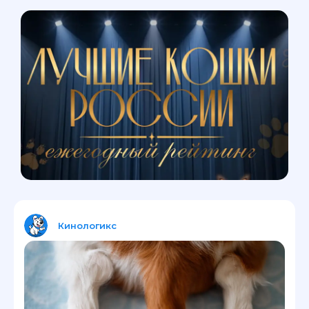
Кинологикс