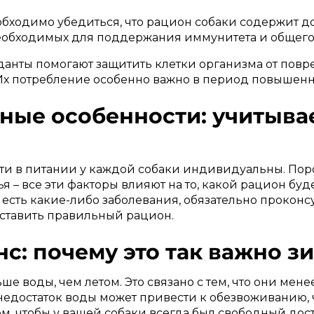
бходимо убедиться, что рацион собаки содержит до
еобходимых для поддержания иммунитета и общего
анты помогают защитить клетки организма от пов
х потребление особенно важно в период повышенно
ные особенности: учитыва
ти в питании у каждой собаки индивидуальны. Поро
ья – все эти факторы влияют на то, какой рацион б
 есть какие-либо заболевания, обязательно прокон
оставить правильный рацион.
нс: почему это так важно з
ше воды, чем летом. Это связано с тем, что они мен
 недостаток воды может привести к обезвоживанию,
ем, чтобы у вашей собаки всегда был свободный дос