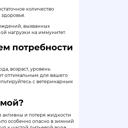
статочное количество
 здоровья.
реждений, вызванных
й нагрузки на иммунитет.
ем потребности
да, возраст, уровень
удет оптимальным для вашего
сультируйтесь с ветеринарным
имой?
ее активны и потеря жидкости
 что особенно опасно в зимний
туп к чистой питьевой воде.