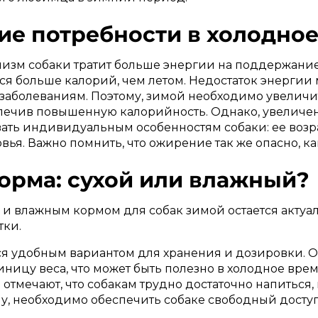
кие потребности в холодное
низм собаки тратит больше энергии на поддержан
уется больше калорий, чем летом. Недостаток энерг
к заболеваниям. Поэтому, зимой необходимо увелич
еспечив повышенную калорийность. Однако, увелич
ать индивидуальным особенностям собаки: ее возра
вья. Важно помнить, что ожирение так же опасно, ка
корма: сухой или влажный?
 и влажным кормом для собак зимой остается актуа
тки.
я удобным вариантом для хранения и дозировки. 
ицу веса, что может быть полезно в холодное врем
тмечают, что собакам трудно достаточно напиться,
у, необходимо обеспечить собаке свободный доступ