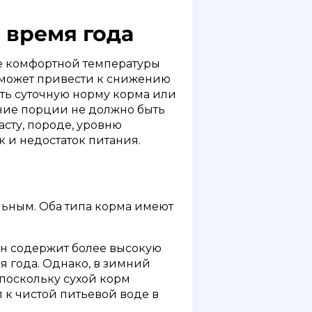
 время года
ие комфортной температуры
ии может привести к снижению
ить суточную норму корма или
ение порции не должно быть
сту, породе, уровню
к и недостаток питания.
льным. Оба типа корма имеют
Он содержит более высокую
я года. Однако, в зимний
 поскольку сухой корм
 к чистой питьевой воде в