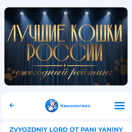
Кинологикс
ZVYOZDNIY LORD OT PANI YANINY