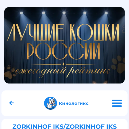
Кинологикс
ZORKINHOF IKS/ZORKINHOF IKS