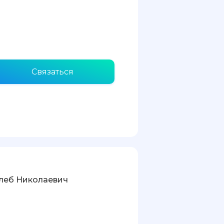
Связаться
леб Николаевич