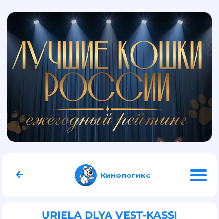
Кинологикс
URIELA DLYA VEST-KASSI