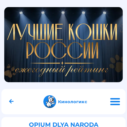
Кинологикс
OPIUM DLYA NARODA