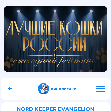
Кинологикс
NORD KEEPER EVANGELION