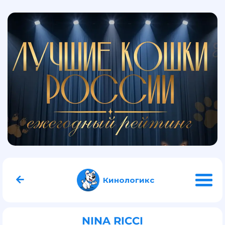
Кинологикс
NINA RICCI