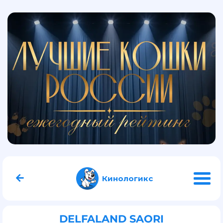
Кинологикс
DELFALAND SAORI