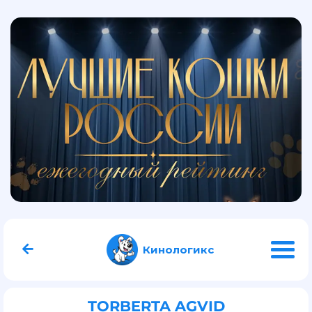
Кинологикс
TORBERTA AGVID