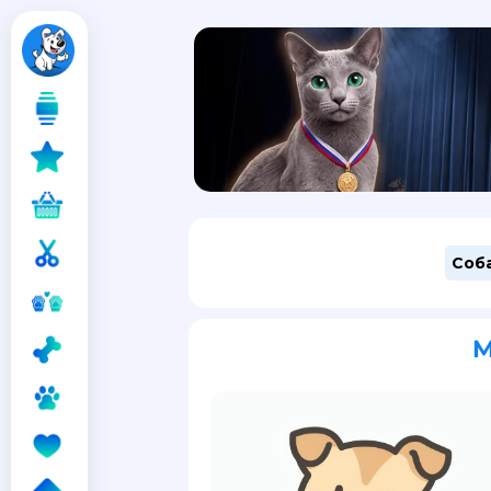
Соб
M