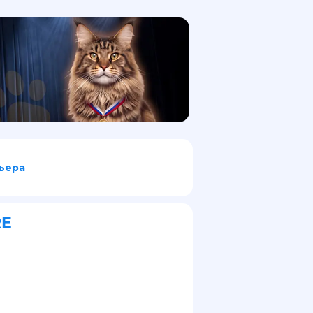
ьера
RE