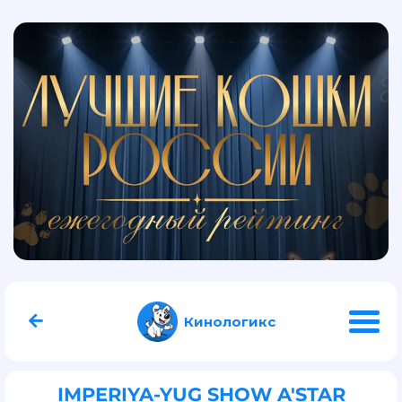
Кинологикс
IMPERIYA-YUG SHOW A'STAR