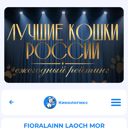
Кинологикс
FIORALAINN LAOCH MOR