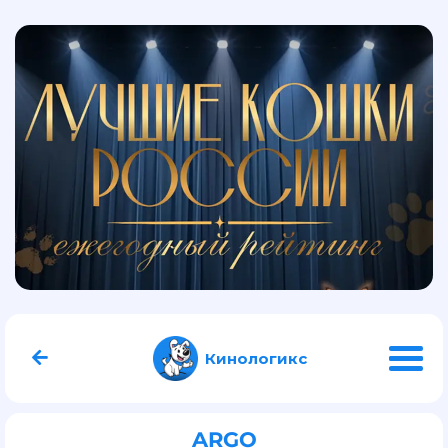
Кинологикс
ARGO